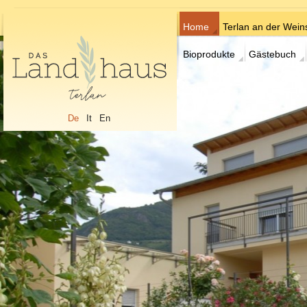
Home
Terlan an der Wein
Bioprodukte
Gästebuch
De
It
En