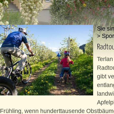
Sie si
>
Spor
Radto
Terlan 
Radtou
gibt v
entlan
landwi
Apfelp
Frühling, wenn hunderttausende Obstbäume 