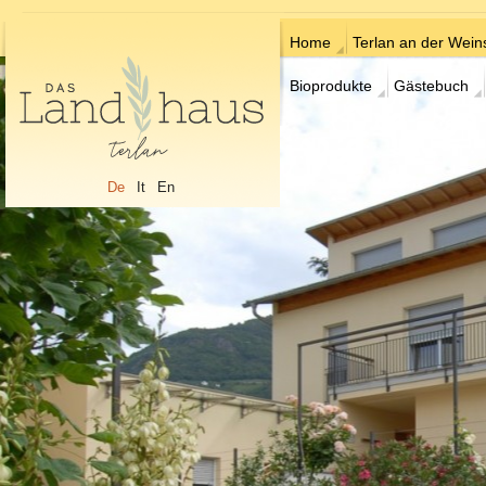
Home
Terlan an der Wein
Bioprodukte
Gästebuch
De
It
En