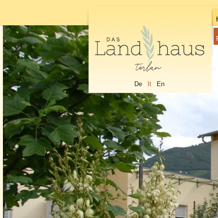
De
It
En