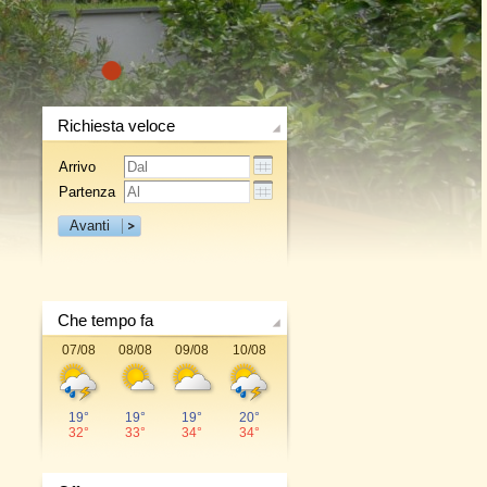
1
Richiesta veloce
Arrivo
Partenza
Avanti
Che tempo fa
07/08
08/08
09/08
10/08
19°
19°
19°
20°
32°
33°
34°
34°