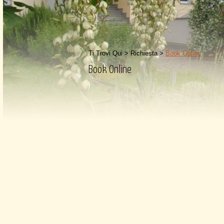
Ti Trovi Qui >
Richiesta
>
Book Online
Book Online