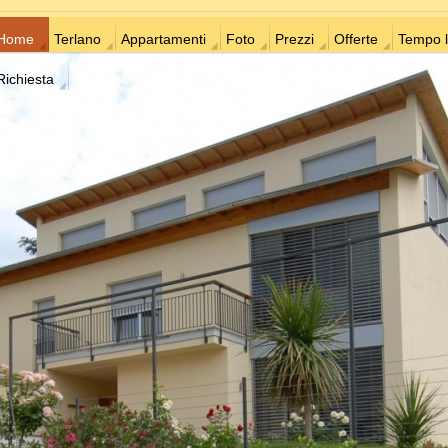
Home
Terlano
Appartamenti
Foto
Prezzi
Offerte
Tempo l
Richiesta