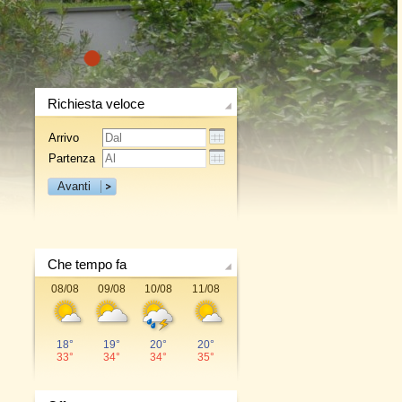
1
Richiesta veloce
Arrivo
Partenza
Avanti
Che tempo fa
08/08
09/08
10/08
11/08
18°
19°
20°
20°
33°
34°
34°
35°