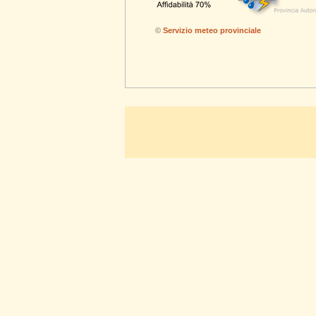
©
Servizio meteo provinciale