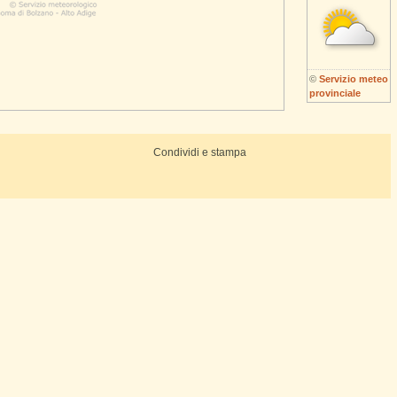
©
Servizio meteo
provinciale
Condividi e stampa