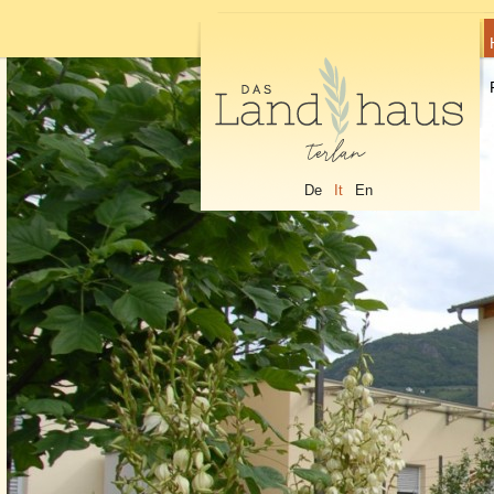
De
It
En