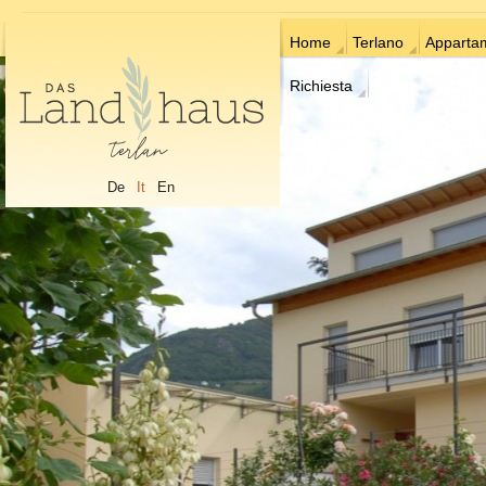
Home
Terlano
Apparta
Richiesta
De
It
En