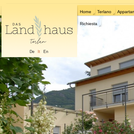
Home
Terlano
Apparta
Richiesta
De
It
En